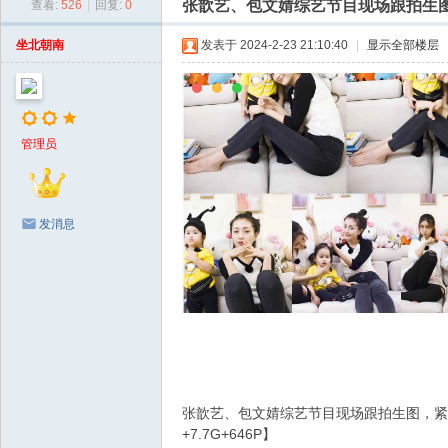
张歆艺、包文婧综艺节目现场跟拍生图，
查看:
526
|
回复:
0
生
图
坐北朝南
发表于 2024-2-23 21:10:40
|
显示全部楼层
网
管理员
发消息
张歆艺、包文婧综艺节目现场跟拍生图，紧身
+7.7G+646P】